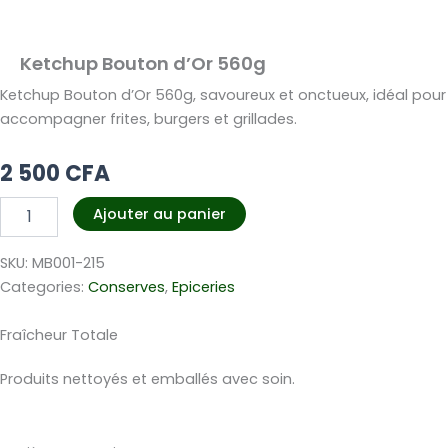
Ketchup Bouton d’Or 560g
Ketchup Bouton d’Or 560g, savoureux et onctueux, idéal pour
accompagner frites, burgers et grillades.
2 500
CFA
quantité
Ajouter au panier
de
Ketchup
SKU:
MB001-215
Bouton
d’Or
Categories:
Conserves
,
Epiceries
560g
Fraîcheur Totale
Produits nettoyés et emballés avec soin.