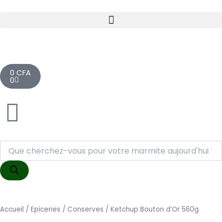
Aller
au
contenu
Cart
0
CFA
0
Recherche
de
produits
Accueil
/
Epiceries
/
Conserves
/ Ketchup Bouton d’Or 560g