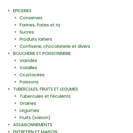
Aller
au
EPICERIES
contenu
Conserves
Farines, Pates et riz
Sucres
Produits laitiers
Confiserie, chocolaterie et divers
BOUCHERIE ET POISSONNERIE
Viandes
Volailles
Crustacées
Poissons
TUBERCULES, FRUITS ET LEGUMES
Tubercules et Féculents
Graines
Légumes
Fruits (saison)
ASSAISONNEMENTS
ENTRETIEN ET MAISON