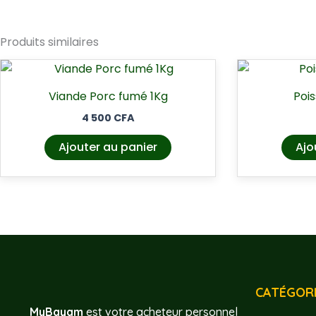
Produits similaires
Viande Porc fumé 1Kg
Poi
4 500
CFA
Ajouter au panier
Ajo
CATÉGORI
MyBayam
est votre acheteur personnel