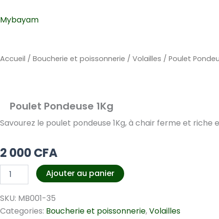
Mybayam
Accueil
/
Boucherie et poissonnerie
/
Volailles
/ Poulet Pondeu
Poulet Pondeuse 1Kg
Savourez le poulet pondeuse 1Kg, à chair ferme et riche en
2 000
CFA
quantité
Ajouter au panier
de
Poulet
SKU:
MB001-35
Pondeuse
1Kg
Categories:
Boucherie et poissonnerie
,
Volailles