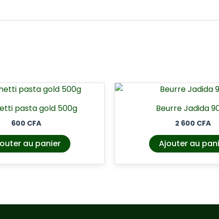
tti pasta gold 500g
Beurre Jadida 9
600
CFA
2 600
CFA
outer au panier
Ajouter au pan