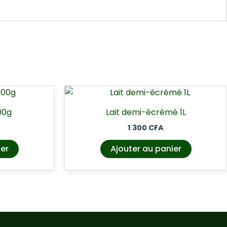
00g
Lait demi-écrémé 1L
1 300
CFA
ier
Ajouter au panier