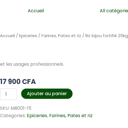
k
e
Accueil
All catégori
r
Accueil
/
Epiceries
/
Farines, Pates et riz
/ Riz bijou fortifié 25kg
et les usages professionnels.
17 900
CFA
quantité
Ajouter au panier
de
Riz
SKU:
MB001-15
bijou
fortifié
Categories:
Epiceries
,
Farines, Pates et riz
25kg