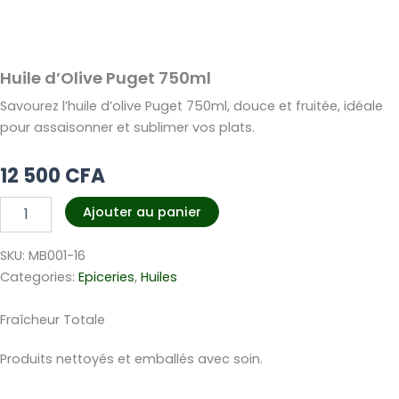
Huile d’Olive Puget 750ml
Savourez l’huile d’olive Puget 750ml, douce et fruitée, idéale
pour assaisonner et sublimer vos plats.
12 500
CFA
quantité
Ajouter au panier
de
Huile
SKU:
MB001-16
d'Olive
Puget
Categories:
Epiceries
,
Huiles
750ml
Fraîcheur Totale
Produits nettoyés et emballés avec soin.