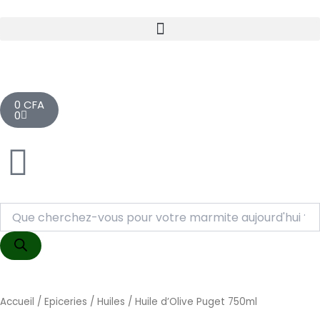
Aller
au
contenu
Cart
0
CFA
0
Recherche
de
produits
Accueil
/
Epiceries
/
Huiles
/ Huile d’Olive Puget 750ml