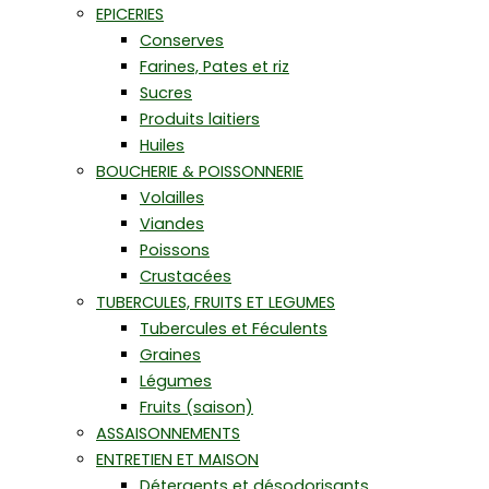
EPICERIES
Conserves
Farines, Pates et riz
Sucres
Produits laitiers
Huiles
BOUCHERIE & POISSONNERIE
Volailles
Viandes
Poissons
Crustacées
TUBERCULES, FRUITS ET LEGUMES
Tubercules et Féculents
Graines
Légumes
Fruits (saison)
ASSAISONNEMENTS
ENTRETIEN ET MAISON
Détergents et désodorisants