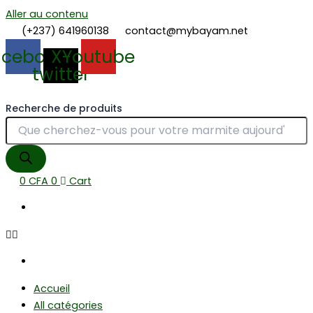
Aller au contenu
(+237) 641960138
contact@mybayam.net
acebook
X-
Youtube
twitter
Recherche de produits
0
CFA
0
Cart
Accueil
All catégories