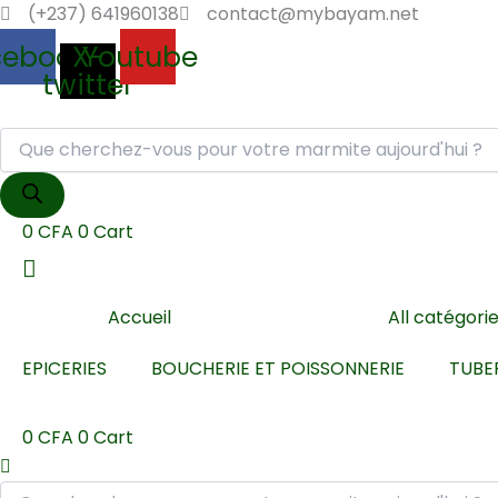
Recherche
Recherche
quantité
Aller
(+237) 641960138
contact@mybayam.net
de
de
de
au
cebook
X-
Youtube
produits
produits
Tomate
contenu
twitter
pasta
sachet
70g
0
CFA
0
Cart
Accueil
All catégori
EPICERIES
BOUCHERIE ET POISSONNERIE
TUBE
0
CFA
0
Cart