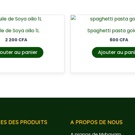
le de Soya oilio 1L
Spaghetti pasta go
2 200
CFA
600
CFA
outer au panier
Ajouter au pan
ES DES PRODUITS
A PROPOS DE NOUS
A propos de Mybayam