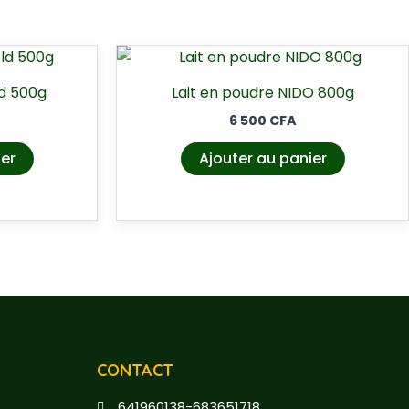
ld 500g
Lait en poudre NIDO 800g
6 500
CFA
ier
Ajouter au panier
CONTACT
641960138-683651718