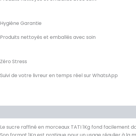
Hygiène Garantie
Produits nettoyés et emballés avec soin
Zéro Stress
Suivi de votre livreur en temps réel sur WhatsApp
Description
Avis (0)
Le sucre raffiné en morceaux TATI 1Kg fond facilement d
Son format 1Kg est pratique pour un usage régulier à la 