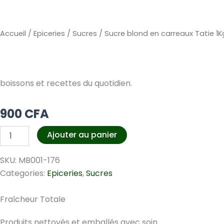
Accueil
/
Epiceries
/
Sucres
/ Sucre blond en carreaux Tatie 1K
boissons et recettes du quotidien.
900
CFA
quantité
Ajouter au panier
de
Sucre
SKU:
MB001-176
blond
en
Categories:
Epiceries
,
Sucres
carreaux
Tatie
Fraîcheur Totale
1Kg
Produits nettoyés et emballés avec soin.