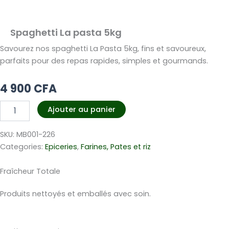
Spaghetti La pasta 5kg
Savourez nos spaghetti La Pasta 5kg, fins et savoureux,
parfaits pour des repas rapides, simples et gourmands.
4 900
CFA
quantité
Ajouter au panier
de
Spaghetti
SKU:
MB001-226
La
pasta
Categories:
Epiceries
,
Farines, Pates et riz
5kg
Fraîcheur Totale
Produits nettoyés et emballés avec soin.