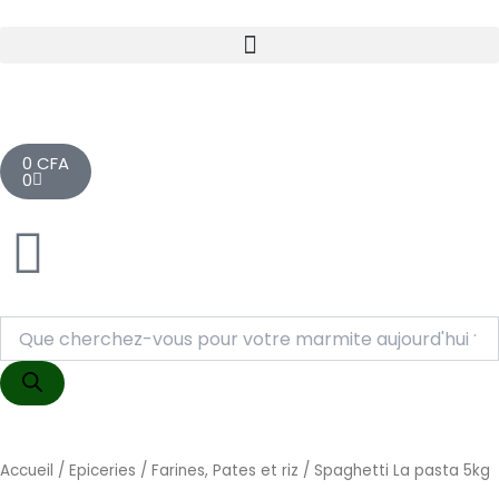
Aller
au
contenu
Cart
0
CFA
0
Recherche
de
produits
Accueil
/
Epiceries
/
Farines, Pates et riz
/ Spaghetti La pasta 5kg