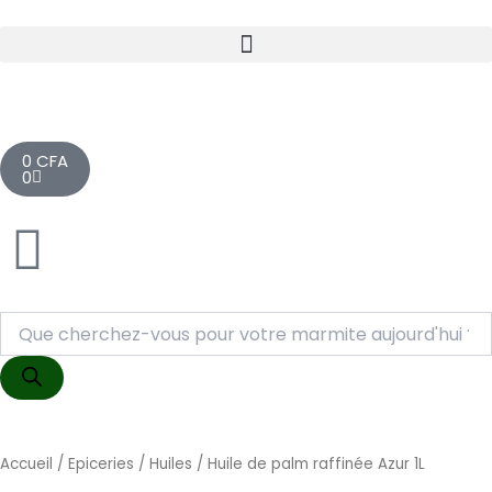
Aller
au
contenu
Cart
0
CFA
0
Recherche
de
produits
Accueil
/
Epiceries
/
Huiles
/ Huile de palm raffinée Azur 1L