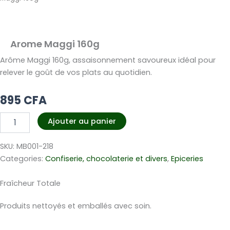
Arome Maggi 160g
Arôme Maggi 160g, assaisonnement savoureux idéal pour
relever le goût de vos plats au quotidien.
895
CFA
quantité
Ajouter au panier
de
Arome
SKU:
MB001-218
Maggi
160g
Categories:
Confiserie, chocolaterie et divers
,
Epiceries
Fraîcheur Totale
Produits nettoyés et emballés avec soin.