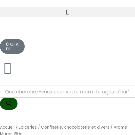
Aller
au
contenu
Cart
0
CFA
0
Recherche
de
produits
Accueil
/
Epiceries
/
Confiserie, chocolaterie et divers
/ Arome
Maggi 160g