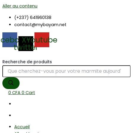
Aller au contenu
(+237) 641960138
contact@mybayam.net
acebook
X-
Youtube
twitter
Recherche de produits
0
CFA
0
Cart
Accueil