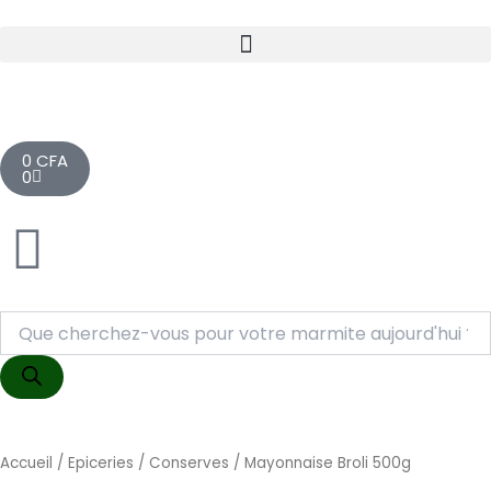
Aller
au
contenu
Cart
0
CFA
0
Recherche
de
produits
Accueil
/
Epiceries
/
Conserves
/ Mayonnaise Broli 500g