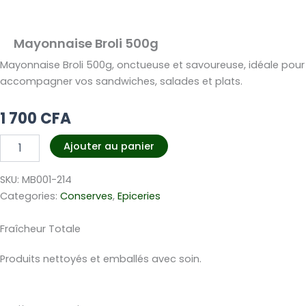
Mayonnaise Broli 500g
Mayonnaise Broli 500g, onctueuse et savoureuse, idéale pour
accompagner vos sandwiches, salades et plats.
1 700
CFA
quantité
Ajouter au panier
de
Mayonnaise
SKU:
MB001-214
Broli
500g
Categories:
Conserves
,
Epiceries
Fraîcheur Totale
Produits nettoyés et emballés avec soin.