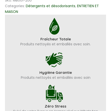
SKU:
MB001-200
vaisselle
HOKA
Categories:
Détergents et désodorisants
,
ENTRETIEN ET
750ml
MAISON
Fraîcheur Totale
Produits nettoyés et emballés avec soin.
Hygiène Garantie
Produits nettoyés et emballés avec soin
Zéro Stress