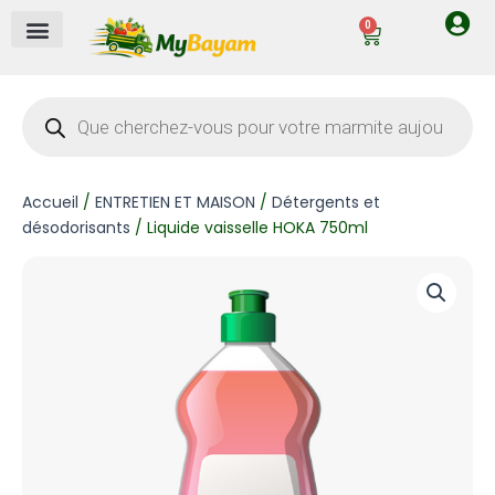
Aller
0
Cart
au
contenu
Recherche
de
produits
Accueil
/
ENTRETIEN ET MAISON
/
Détergents et
désodorisants
/ Liquide vaisselle HOKA 750ml