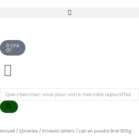
Aller
au
contenu
Cart
0
CFA
0
Recherche
de
produits
Accueil
/
Epiceries
/
Produits laitiers
/ Lait en poudre Broli 900g