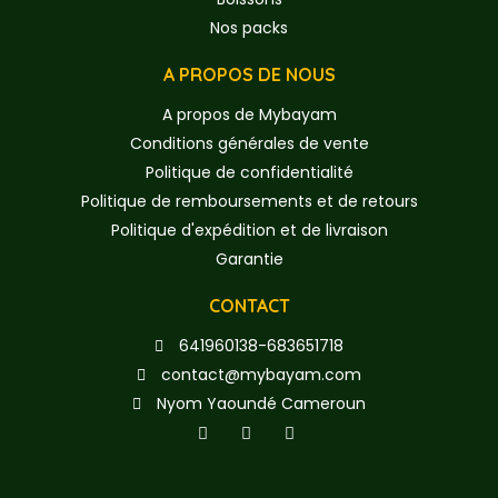
Nos packs
A PROPOS DE NOUS
A propos de Mybayam
Conditions générales de vente
Politique de confidentialité
Politique de remboursements et de retours
Politique d'expédition et de livraison
Garantie
CONTACT
641960138-683651718
contact@mybayam.com
Nyom Yaoundé Cameroun
F
T
Y
a
w
o
c
i
u
e
t
t
b
t
u