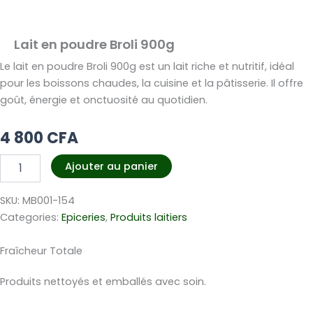
Lait en poudre Broli 900g
Le lait en poudre Broli 900g est un lait riche et nutritif, idéal
pour les boissons chaudes, la cuisine et la pâtisserie. Il offre
goût, énergie et onctuosité au quotidien.
4 800
CFA
quantité
Ajouter au panier
de
Lait
SKU:
MB001-154
en
poudre
Categories:
Epiceries
,
Produits laitiers
Broli
900g
Fraîcheur Totale
Produits nettoyés et emballés avec soin.