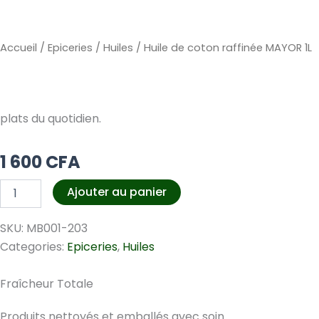
Accueil
/
Epiceries
/
Huiles
/ Huile de coton raffinée MAYOR 1L
plats du quotidien.
1 600
CFA
quantité
Ajouter au panier
de
Huile
SKU:
MB001-203
de
coton
Categories:
Epiceries
,
Huiles
raffinée
MAYOR
Fraîcheur Totale
1L
Produits nettoyés et emballés avec soin.