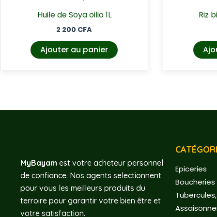
Huile de Soya oilio 1L
Riz b
2 200
CFA
Ajouter au panier
Ajo
CATÉGORI
MyBayam
est votre acheteur personnel
Epiceries
de confiance. Nos agents selectionnent
Boucheries 
pour vous les meilleurs produits du
Tubercules,
terroire pour garantir votre bien être et
Assaisonn
votre satisfaction.