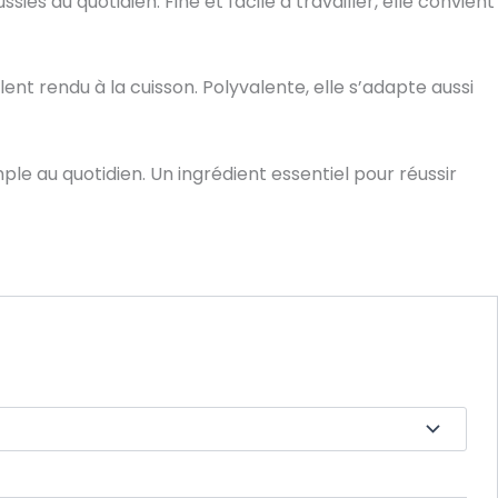
es au quotidien. Fine et facile à travailler, elle convient
t rendu à la cuisson. Polyvalente, elle s’adapte aussi
le au quotidien. Un ingrédient essentiel pour réussir