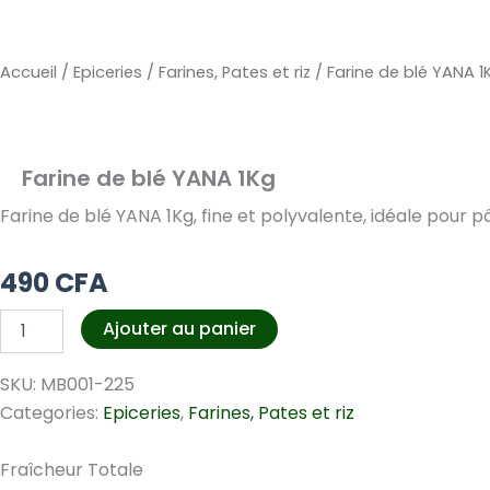
Accueil
/
Epiceries
/
Farines, Pates et riz
/ Farine de blé YANA 1
Farine de blé YANA 1Kg
Farine de blé YANA 1Kg, fine et polyvalente, idéale pour pâ
490
CFA
quantité
Ajouter au panier
de
Farine
SKU:
MB001-225
de
blé
Categories:
Epiceries
,
Farines, Pates et riz
YANA
1Kg
Fraîcheur Totale