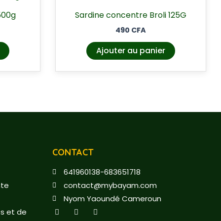
500g
Sardine concentre Broli 125G
490
CFA
Ajouter au panier
CONTACT
641960138-683651718
nte
contact@mybayam.com
Nyom Yaoundé Cameroun
F
T
Y
s et de
a
w
o