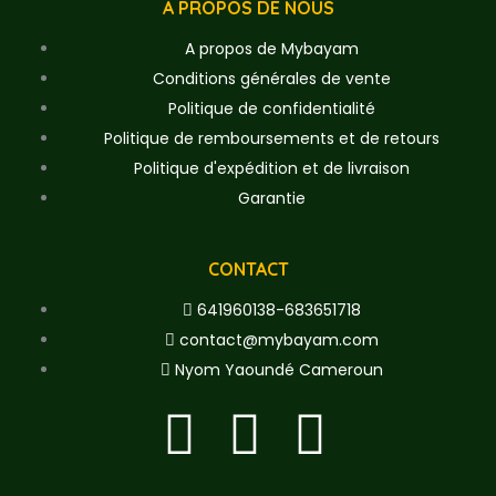
A PROPOS DE NOUS
A propos de Mybayam
Conditions générales de vente
Politique de confidentialité
Politique de remboursements et de retours
Politique d'expédition et de livraison
Garantie
CONTACT
641960138-683651718
contact@mybayam.com
Nyom Yaoundé Cameroun
F
T
Y
a
w
o