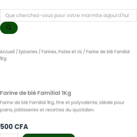
Recherche
de
produits
Accueil
/
Epiceries
/
Farines, Pates et riz
/ Farine de blé Familial
1Kg
Farine de blé Familial 1Kg
Farine de blé Familial 1Kg, fine et polyvalente, idéale pour
pains, pâtisseries et recettes du quotidien.
500
CFA
quantité