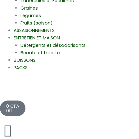
Tubercules et Féculents
Graines
Légumes
Fruits (saison)
ASSAISONNEMENTS
ENTRETIEN ET MAISON
Détergents et désodorisants
Beauté et toilette
BOISSONS
PACKS
Cart
0
CFA
0