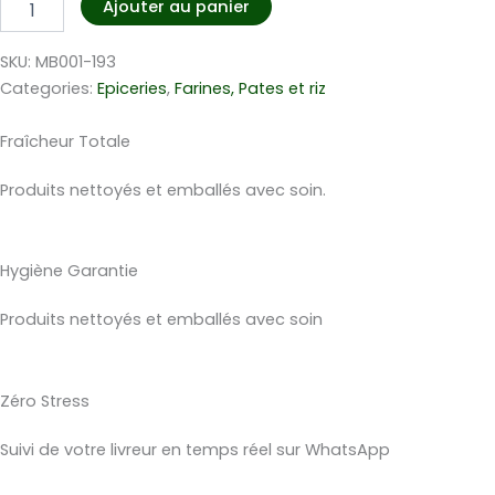
Ajouter au panier
de
Farine
SKU:
MB001-193
de
blé
Categories:
Epiceries
,
Farines, Pates et riz
Familial
1Kg
Fraîcheur Totale
Produits nettoyés et emballés avec soin.
Hygiène Garantie
Produits nettoyés et emballés avec soin
Zéro Stress
Suivi de votre livreur en temps réel sur WhatsApp