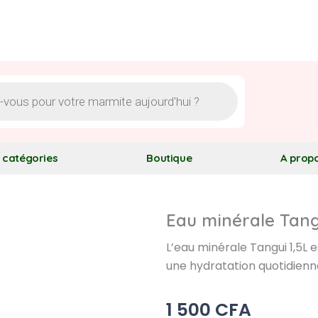
l catégories
Boutique
A prop
Eau minérale Tangu
L’eau minérale Tangui 1,5L 
une hydratation quotidienne
1 500
CFA