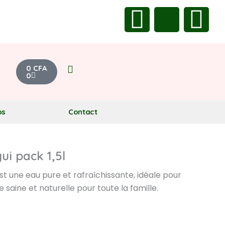
F
X
Y
a
-
o
c
t
u
Cart
0
CFA
0
e
w
t
b
i
u
os
Contact
o
t
b
i pack 1,5l
o
t
e
est une eau pure et rafraîchissante, idéale pour
k
e
 saine et naturelle pour toute la famille.
r