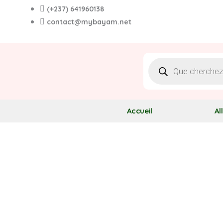
Aller
(+237) 641960138
au
contact@mybayam.net
contenu
Recherche
de
produits
Accueil
Al