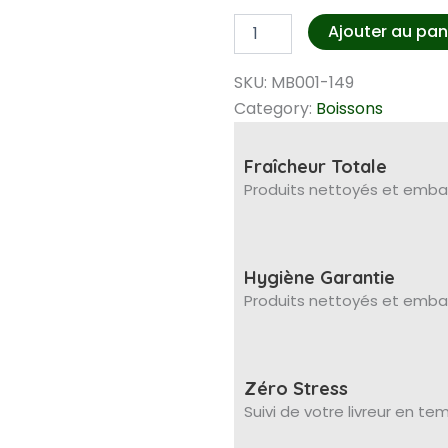
quantité
Ajouter au pan
de
Eau
SKU:
MB001-149
minérale
Tangui
Category:
Boissons
pack
1,5l
Fraîcheur Totale
Produits nettoyés et embal
Hygiène Garantie
Produits nettoyés et embal
Zéro Stress
Suivi de votre livreur en t