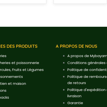
ES DES PRODUITS
A PROPOS DE NOUS
ries
A propos de Mybaya
heries et poissonnerie
Conditions générales
rcules, Fruits et Légumes
Politique de confidenti
isonnements
Politique de rembour
de retours
etien et maison
Politique d'expédition
sons
livraison
packs
Garantie