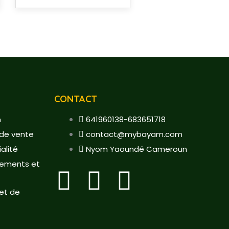
CONTACT
m
641960138-683651718
 de vente
contact@mybayam.com
alité
Nyom Yaoundé Cameroun
sements et
F
T
Y
 et de
a
w
o