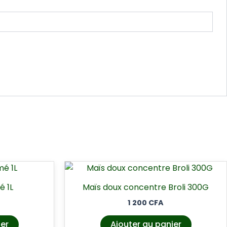
é 1L
Maïs doux concentre Broli 300G
1 200
CFA
ier
Ajouter au panier