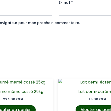
E-mail
*
 navigateur pour mon prochain commentaire.
fumé mémé cassé 25kg
Lait demi-écrém
22 900
CFA
1 300
CFA
outer au panier
Ajouter au pan