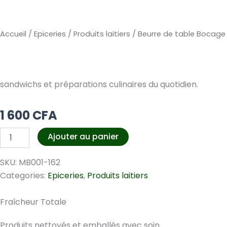
Accueil
/
Epiceries
/
Produits laitiers
/ Beurre de table Bocage
sandwichs et préparations culinaires du quotidien.
1 600
CFA
quantité
Ajouter au panier
de
Beurre
SKU:
MB001-162
de
table
Categories:
Epiceries
,
Produits laitiers
Bocage
200g
Fraîcheur Totale
Produits nettoyés et emballés avec soin.