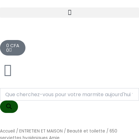
Aller
au
contenu
Cart
0
CFA
0
Recherche
de
produits
Accueil
/
ENTRETIEN ET MAISON
/
Beauté et toilette
/ 650
serviettes hygiéniques Amie