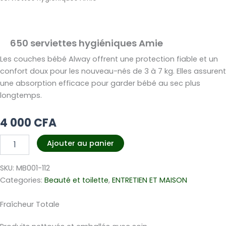
650 serviettes hygiéniques Amie
Les couches bébé Alway offrent une protection fiable et un
confort doux pour les nouveau-nés de 3 à 7 kg. Elles assurent
une absorption efficace pour garder bébé au sec plus
longtemps.
4 000
CFA
quantité
Ajouter au panier
de
650
SKU:
MB001-112
serviettes
hygiéniques
Categories:
Beauté et toilette
,
ENTRETIEN ET MAISON
Amie
Fraîcheur Totale